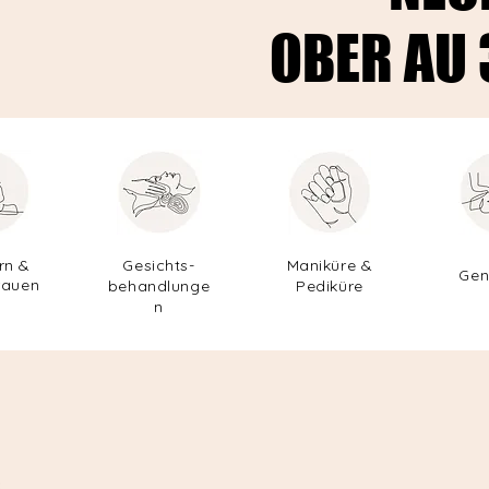
OBER AU 
OBER AU 
rn &
Gesichts-
Maniküre &
Gen
rauen
behandlunge
Pediküre
n