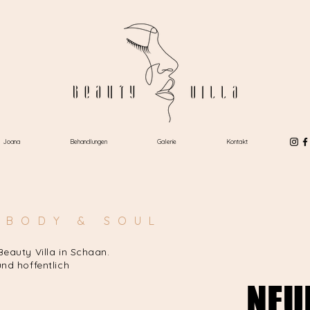
Joana
Behandlungen
Galerie
Kontakt
 BODY & SOUL
eauty Villa in Schaan.
nd hoffentlich
NEU
NEU